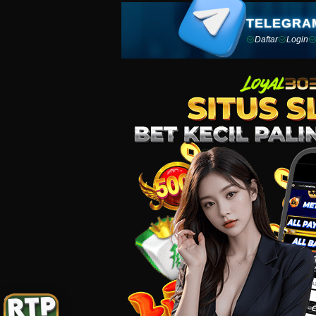
TELEGRA
Daftar
Login