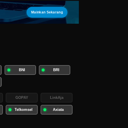
Mainkan Sekarang
BNI
BRI
GOPAY
LinkAja
Telkomsel
Axiata