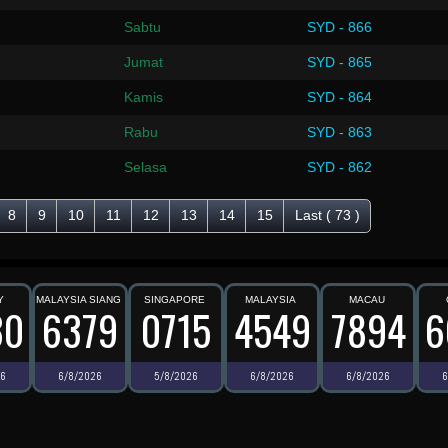
Sabtu
SYD - 866
Jumat
SYD - 865
Kamis
SYD - 864
Rabu
SYD - 863
Selasa
SYD - 862
8
9
10
11
12
13
14
15
Last ( 73 )
Y
MALAYSIA SIANG
SINGAPORE
MALAYSIA
MACAU
30
6379
0715
4549
7894
6
26
6/8/2026
5/8/2026
6/8/2026
6/8/2026
6