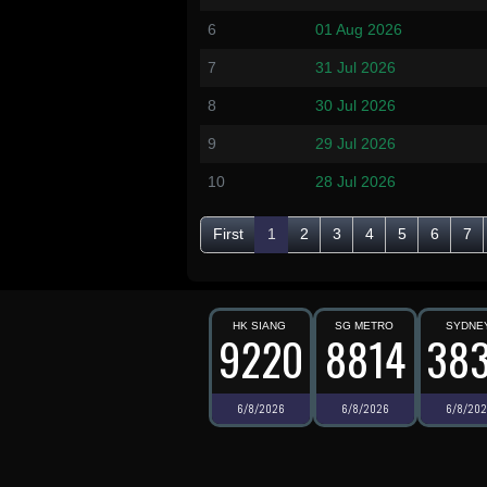
6
01 Aug 2026
7
31 Jul 2026
8
30 Jul 2026
9
29 Jul 2026
10
28 Jul 2026
First
1
2
3
4
5
6
7
HK SIANG
SG METRO
SYDNE
9220
8814
38
6/8/2026
6/8/2026
6/8/20