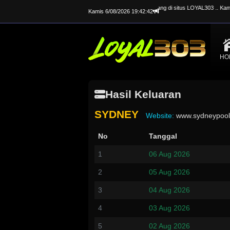
Selamat Datang di situs LOYAL303 .. Kami mene
Kamis 6/08/2026 19:42:42
HO
Hasil Keluaran
SYDNEY
Website:
www.sydneypools
No
Tanggal
1
06 Aug 2026
2
05 Aug 2026
3
04 Aug 2026
4
03 Aug 2026
5
02 Aug 2026