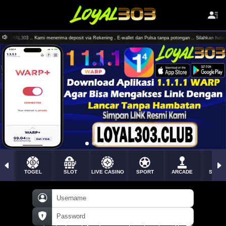
LOYAL303 .. Kami menerima deposit via Rekening , E-wallet dan Pulsa tanpa potongan .. Silahkan hubungi CS
SELAMAT KEPADA
di****7 Telah Melakukan WD Sebesar 13.802.000
TOGEL
SLOT
LIVE CASINO
SPORT
ARCADE
SABU